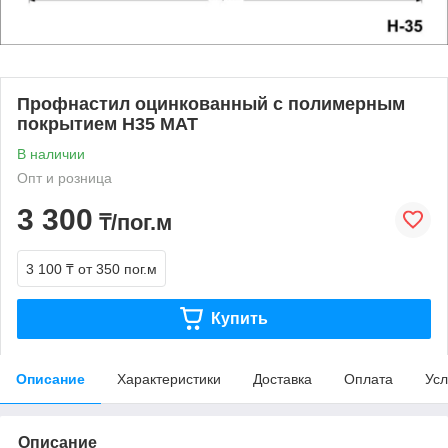
Профнастил оцинкованный с полимерным
покрытием Н35 МАТ
В наличии
Опт и розница
3 300
₸/пог.м
3 100 ₸
от 350 пог.м
Купить
Описание
Характеристики
Доставка
Оплата
Усл
Описание