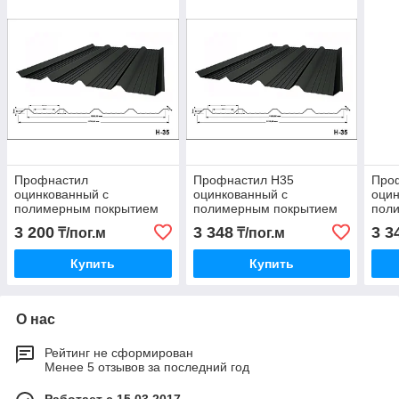
Профнастил
Профнастил Н35
Про
оцинкованный с
оцинкованный с
оцин
полимерным покрытием
полимерным покрытием
пол
Н35 глянец RAL1015
МАТ RAL3004
МАТ
3 200
3 348
3 3
₸/пог.м
₸/пог.м
Купить
Купить
О нас
Рейтинг не сформирован
Менее 5 отзывов за последний год