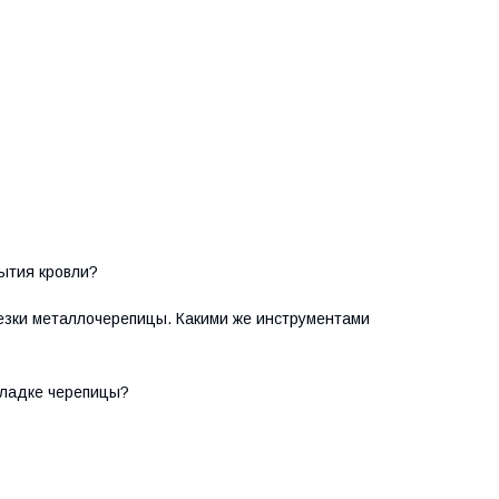
рытия кровли?
резки металлочерепицы. Какими же инструментами
кладке черепицы?