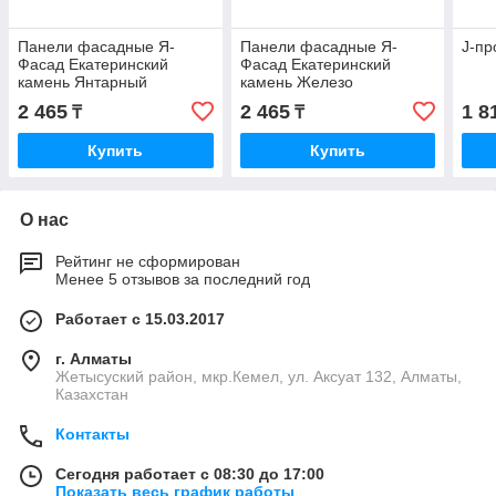
Панели фасадные Я-
Панели фасадные Я-
J-пр
Фасад Екатеринский
Фасад Екатеринский
камень Янтарный
камень Железо
2 465
2 465
1 8
₸
₸
Купить
Купить
О нас
Рейтинг не сформирован
Менее 5 отзывов за последний год
Работает с 15.03.2017
г. Алматы
Жетысуский район, мкр.Кемел, ул. Аксуат 132, Алматы,
Казахстан
Контакты
Сегодня работает с 08:30 до 17:00
Показать весь график работы