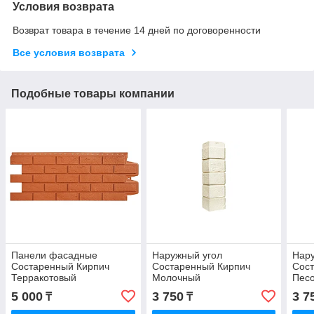
Условия возврата
Возврат товара в течение 14 дней по договоренности
Все условия возврата
Подобные товары компании
Панели фасадные
Наружный угол
Нар
Состаренный Кирпич
Состаренный Кирпич
Сос
Терракотовый
Молочный
Пес
5 000
3 750
3 7
₸
₸