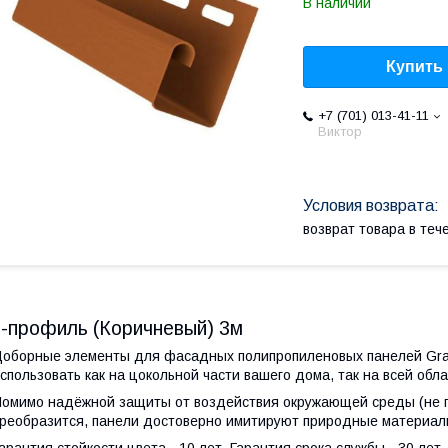
В наличии
Купить
+7 (701) 013-41-11
Виктор
возврат товара в те
J-профиль (Коричневый) 3м
оборные элементы для фасадных полипропиленовых панелей Grand
спользовать как на цокольной части вашего дома, так на всей обл
омимо надёжной защиты от воздействия окружающей среды (не п
реобразится, панели достоверно имитируют природные материал
арантия стойкости цвета - 10 лет. Гарантия срока службы - 30 лет.