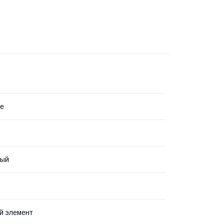
ne
вый
й элемент