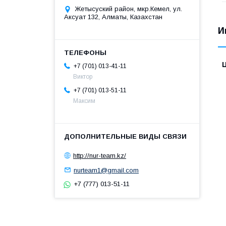
Жетысуский район, мкр.Кемел, ул.
Аксуат 132, Алматы, Казахстан
И
+7 (701) 013-41-11
Виктор
+7 (701) 013-51-11
Максим
http://nur-team.kz/
nurteam1@gmail.com
+7 (777) 013-51-11