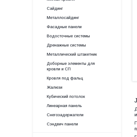
Сайдинг
Металлосайдинг
Фасадные панели
Водосточные системы
Дренажные системы
Металлический штакетник
Доборные элементы для
кровли и СП
Кровля под фальц
Жалюзи
Кубический потолок
Линеарная панель
Д
и
Снегозадержатели
П
Сэндвич панели
п
Г