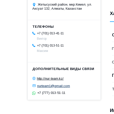
Жетысуский район, мкр.Кемел, ул.
Аксуат 132, Алматы, Казахстан
Х
+7 (701) 013-41-11
Виктор
+7 (701) 013-51-11
П
Максим
С
http://nur-team.kz/
nurteam1@gmail.com
Т
+7 (777) 013-51-11
И