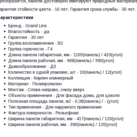
реобразится, панели достоверно имитируют природные материал
арантия стойкости цвета - 10 лет. Гарантия срока службы - 30 лет.
Характеристики
Бренд - Grand Line
Влагостойкость - да
Гарантия - 30 лет
Группа воспламенения - В2
Группа горючести - Г4
Длина панели габаритная, мм - 1105(панель) / 410(угол)
Длина панели рабочая, мм - 968(панель) / 390(угол)
Дымообразование - Д3
Количество в одной упаковке, шт - 10(панель) / 12(угол)
Коллекция - Кирпич клинкерный
Материал - Полипропилен
Монтаж - Слева направо, снизу вверх
Объекты применения - Для фасада дома, для цоколя
Полезная площадь панели, м2 - 0,38(панель) / - (угол)
Тип применения - Для наружного применения
Фактура поверхности - Рельефная
Ширина панели габаритная, мм - 417(панель) / 120(угол)
Ширина панели рабочая, мм - 390(панель) / 120(угол)