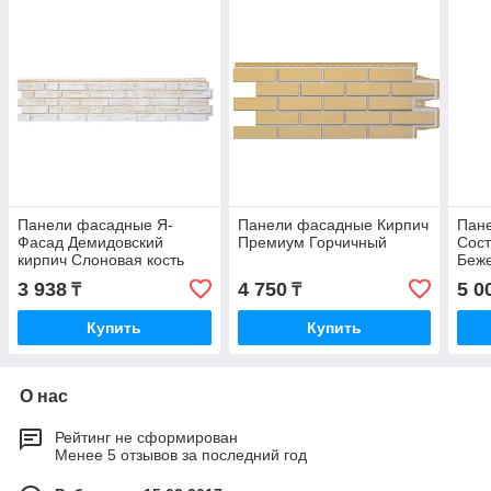
Панели фасадные Я-
Панели фасадные Кирпич
Пан
Фасад Демидовский
Премиум Горчичный
Сос
кирпич Слоновая кость
Беж
3 938
4 750
5 0
₸
₸
Купить
Купить
О нас
Рейтинг не сформирован
Менее 5 отзывов за последний год