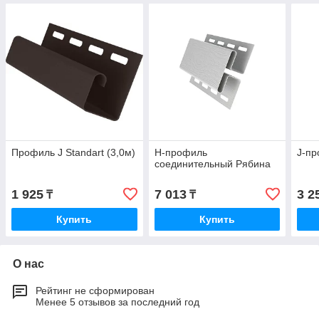
Профиль J Standart (3,0м)
Н-профиль
J-пр
соединительный Рябина
1 925
7 013
3 2
₸
₸
Купить
Купить
О нас
Рейтинг не сформирован
Менее 5 отзывов за последний год