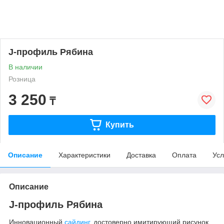
J-профиль Рябина
В наличии
Розница
3 250
₸
Купить
Описание
Характеристики
Доставка
Оплата
Усл
Описание
J-профиль Рябина
Инновационный
сайдинг
, достоверно имитирующий рисунок