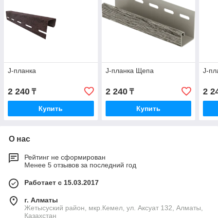
J-планка
J-планка Щепа
J-пл
2 240
2 240
2 2
₸
₸
Купить
Купить
О нас
Рейтинг не сформирован
Менее 5 отзывов за последний год
Работает с 15.03.2017
г. Алматы
Жетысуский район, мкр.Кемел, ул. Аксуат 132, Алматы,
Казахстан