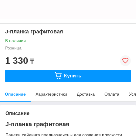
J-планка графитовая
В наличии
Розница
1 330
₸
Купить
Описание
Характеристики
Доставка
Оплата
Усл
Описание
J-планка графитовая
Панели сайдинга предназначены для создания плоскости,