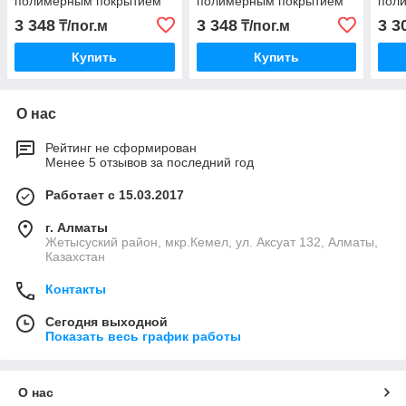
полимерным покрытием
полимерным покрытием
пол
МАТ RAL9005
МАТ RAL6007
МАТ
3 348
3 348
3 3
₸/пог.м
₸/пог.м
Купить
Купить
О нас
Рейтинг не сформирован
Менее 5 отзывов за последний год
Работает с 15.03.2017
г. Алматы
Жетысуский район, мкр.Кемел, ул. Аксуат 132, Алматы,
Казахстан
Контакты
Сегодня выходной
Показать весь график работы
О нас