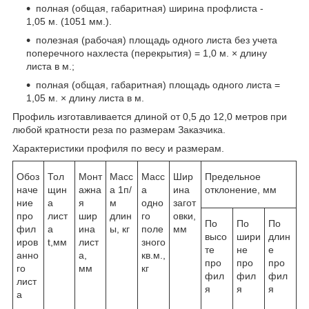
полная (общая, габаритная) ширина профлиста -
1,05 м. (1051 мм.).
полезная (рабочая) площадь одного листа без учета
поперечного нахлеста (перекрытия) = 1,0 м. × длину
листа в м.;
полная (общая, габаритная) площадь одного листа =
1,05 м. × длину листа в м.
Профиль изготавливается длиной от 0,5 до 12,0 метров при
любой кратности реза по размерам Заказчика.
Характеристики профиля по весу и размерам.
Обоз
Тол
Монт
Масс
Масс
Шир
Предельное
наче
щин
ажна
а 1п/
а
ина
отклонение, мм
ние
а
я
м
одно
загот
про
лист
шир
длин
го
овки,
По
По
По
фил
а
ина
ы, кг
поле
мм
высо
шири
длин
иров
t,мм
лист
зного
те
не
е
анно
а,
кв.м.,
про
про
про
го
мм
кг
фил
фил
фил
лист
я
я
я
а