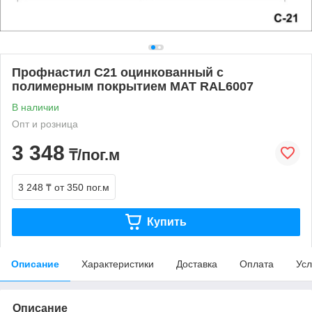
Профнастил С21 оцинкованный с
полимерным покрытием МАТ RAL6007
В наличии
Опт и розница
3 348
₸/пог.м
3 248 ₸
от 350 пог.м
Купить
Описание
Характеристики
Доставка
Оплата
Усл
Описание