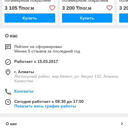
полимерным покрытием
полимерным покрытием
пол
глянец RAL6005
С8 глянец RAL1018
Н35 
3 105
3 200
3 2
₸/пог.м
₸/пог.м
Купить
Купить
О нас
Рейтинг не сформирован
Менее 5 отзывов за последний год
Работает с 15.03.2017
г. Алматы
Жетысуский район, мкр.Кемел, ул. Аксуат 132, Алматы,
Казахстан
Контакты
Сегодня работает с 08:30 до 17:00
Показать весь график работы
О нас