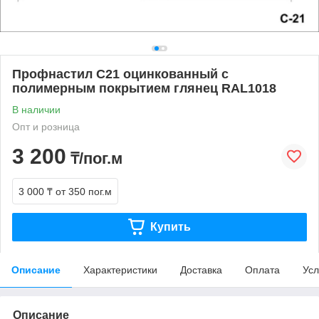
Профнастил С21 оцинкованный с
полимерным покрытием глянец RAL1018
В наличии
Опт и розница
3 200
₸/пог.м
3 000 ₸
от 350 пог.м
Купить
Описание
Характеристики
Доставка
Оплата
Усл
Описание