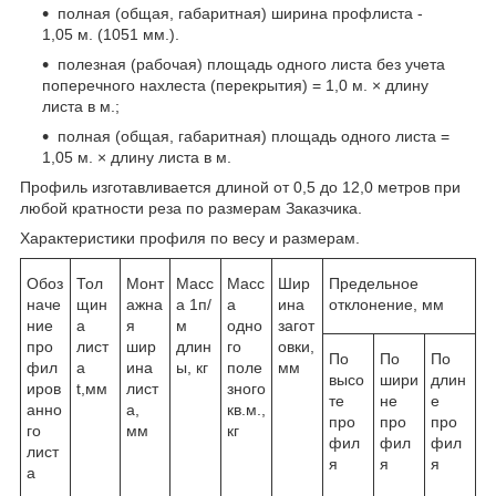
полная (общая, габаритная) ширина профлиста -
1,05 м. (1051 мм.).
полезная (рабочая) площадь одного листа без учета
поперечного нахлеста (перекрытия) = 1,0 м. × длину
листа в м.;
полная (общая, габаритная) площадь одного листа =
1,05 м. × длину листа в м.
Профиль изготавливается длиной от 0,5 до 12,0 метров при
любой кратности реза по размерам Заказчика.
Характеристики профиля по весу и размерам.
Обоз
Тол
Монт
Масс
Масс
Шир
Предельное
наче
щин
ажна
а 1п/
а
ина
отклонение, мм
ние
а
я
м
одно
загот
про
лист
шир
длин
го
овки,
По
По
По
фил
а
ина
ы, кг
поле
мм
высо
шири
длин
иров
t,мм
лист
зного
те
не
е
анно
а,
кв.м.,
про
про
про
го
мм
кг
фил
фил
фил
лист
я
я
я
а