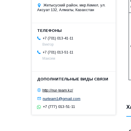
Жетысуский район, мкр.Кемел, ул.
Аксуат 132, Алматы, Казахстан
+7 (701) 013-41-11
Виктор
+7 (701) 013-51-11
Максим
http://nur-team.kz/
nurteam1@gmail.com
Х
+7 (777) 013-51-11