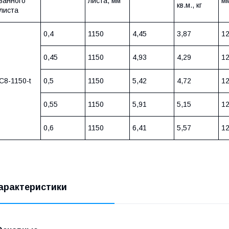
ванного
листа, мм
м
кв.м., кг
листа
0,4
1150
4,45
3,87
1
0,45
1150
4,93
4,29
1
С8-1150-t
0,5
1150
5,42
4,72
1
0,55
1150
5,91
5,15
1
0,6
1150
6,41
5,57
1
арактеристики