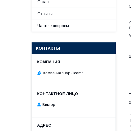
О нас
С
Отзывы
И
Частые вопросы
т
М
КОНТАКТЫ
Х
Компания "Нур-Team"
П
Х
Виктор