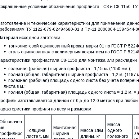
окращенные условные обозначения профлиста - С8 и С8-1150 ТУ 
зготовление и технические характеристики для применения данно
ребованиям ТУ 1122-079-02494680-01 и ТУ-11 2000004-1394544-0
атериал исходной заготовки:
тонколистовой оцинкованный прокат марки 01 по ГОСТ Р 5224
сталь оцинкованная с полимерным покрытием по ГОСТ Р 5214
арактеристики профнастила С8-1150 для монтажа или раскладки
полезная (рабочая) ширина профлиста - 1,15 м. (1150 мм.);
полная (общая, габаритная) ширина профлиста - 1,2 м. (1187 м
полезная (рабочая) площадь одного листа без учета поперечно
листа в м.;
полная (общая, габаритная) площадь одного листа = 1,2 м. × 
рофиль изготавливается длиной от 0,5 до 12,0 метров при любой 
арактеристики профиля по весу и размерам
Обозначен
Масса
ие
Монтажная
Ш
Толщина
Масса 1п/м
одного
профилиро
ширина
за
листа t, мм
длины, кг
полезного