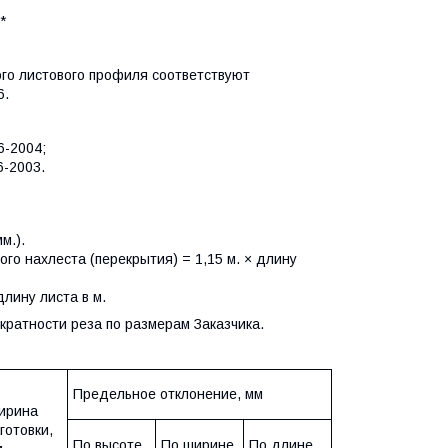
*
го листового профиля соответствуют
6.
6-2004;
6-2003.
м.).
го нахлеста (перекрытия) = 1,15 м. × длину
длину листа в м.
кратности реза по размерам Заказчика.
Предельное отклонение, мм
ирина
готовки,
По высоте
По ширине
По длине