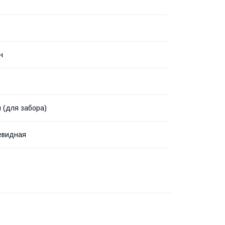
н
 (для забора)
евидная