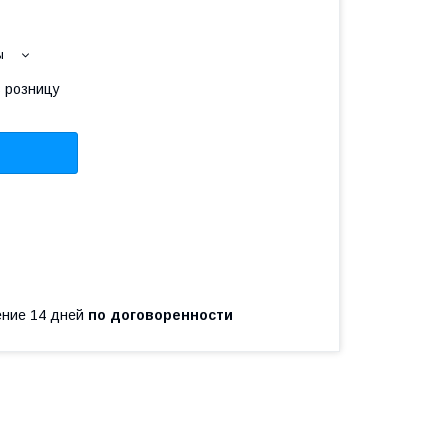
ы
в розницу
чение 14 дней
по договоренности