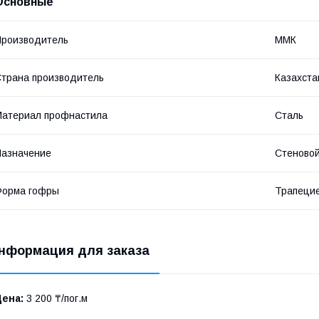
Основные
роизводитель
ММК
трана производитель
Казахста
атериал профнастила
Сталь
азначение
Стеновой
Форма гофры
Трапеци
нформация для заказа
Цена:
3 200 ₸/пог.м