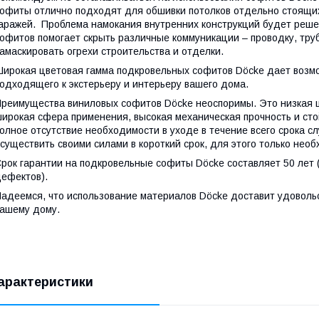
офиты отлично подходят для обшивки потолков отдельно стоящих
аражей. Проблема намокания внутренних конструкций будет решен
офитов помогает скрыть различные коммуникации – проводку, тру
амаскировать огрехи строительства и отделки.
ирокая цветовая гамма подкровельных софитов Döcke дает возм
одходящего к экстерьеру и интерьеру вашего дома.
реимущества виниловых софитов Döcke неоспоримы. Это низкая це
ирокая сфера применения, высокая механическая прочность и сто
олное отсутствие необходимости в уходе в течение всего срока 
существить своими силами в короткий срок, для этого только нео
рок гарантии на подкровельные софиты Döcke составляет 50 лет
ефектов).
адеемся, что использование материалов Döcke доставит удоволь
ашему дому.
арактеристики