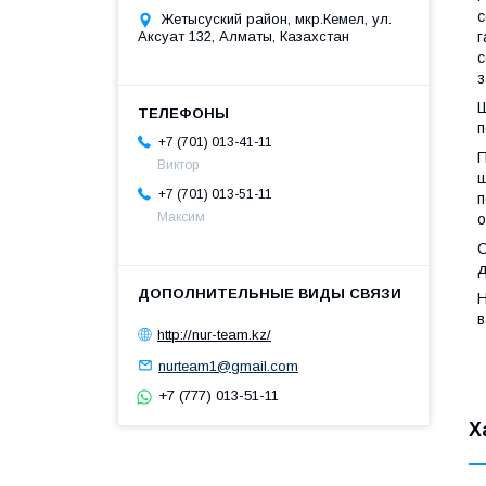
с
Жетысуский район, мкр.Кемел, ул.
г
Аксуат 132, Алматы, Казахстан
с
з
Ш
п
+7 (701) 013-41-11
П
Виктор
ш
+7 (701) 013-51-11
п
Максим
о
С
д
Н
в
http://nur-team.kz/
nurteam1@gmail.com
+7 (777) 013-51-11
Х