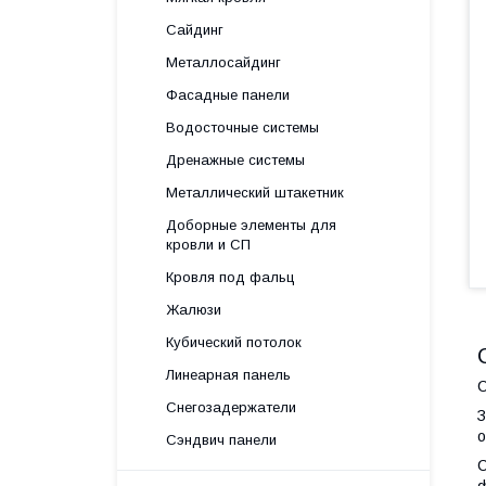
Сайдинг
Металлосайдинг
Фасадные панели
Водосточные системы
Дренажные системы
Металлический штакетник
Доборные элементы для
кровли и СП
Кровля под фальц
Жалюзи
Кубический потолок
Линеарная панель
Снегозадержатели
З
о
Сэндвич панели
С
ф