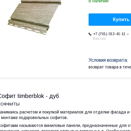
В наличии
Купить
+7 (701) 013-41-11
Виктор
возврат товара в те
Софит timberblok - дуб
СОФФИТЫ
анимаясь расчетом и покупкой материалов для отделки фасада и
 монтаже подкровельных софитов.
офитами называются виниловые панели, предназначенные для от
ронтонов, карнизов, потолков открытых террас и т.д. Особеннос