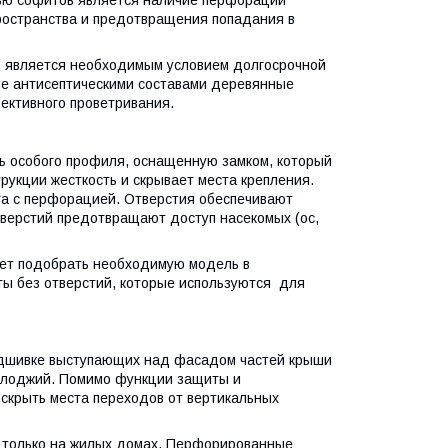
ространства и предотвращения попадания в
в является необходимым условием долгосрочной
ые антисептическими составами деревянные
ективного проветривания.
ь особого профиля, оснащенную замком, который
укции жесткость и скрывает места крепления.
га с перфорацией. Отверстия обеспечивают
верстий предотвращают доступ насекомых (ос,
яет подобрать необходимую модель в
иты без отверстий, которые используются для
одшивке выступающих над фасадом частей крыши
в, лоджий. Помимо функции защиты и
скрыть места переходов от вертикальных
e только на жилых домах. Перфорированные