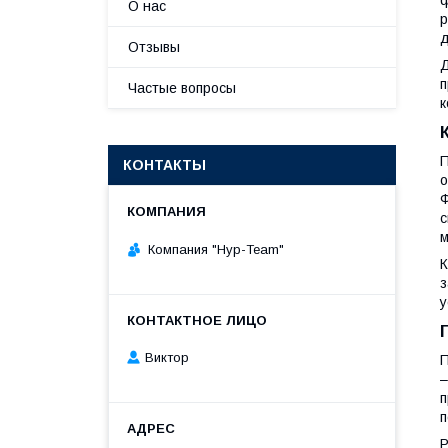
О нас
р
д
Отзывы
Д
п
Частые вопросы
к
П
КОНТАКТЫ
о
Ф
с
м
Компания "Нур-Team"
К
з
у
Виктор
П
–
п
п
Р