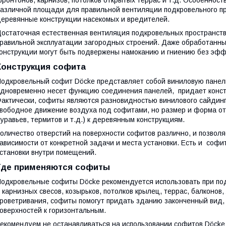
азличной площади для правильной вентиляции подкровельного п
еревянные конструкции насекомых и вредителей.
остаточная естественная вентиляция подкровельных пространст
равильной эксплуатации загородных строений. Даже обработанн
онструкции могут быть подвержены намоканию и гниению без эфф
Конструкция софита
одкровельный софит Döcke представляет собой виниловую панел
дновременно несет функцию соединения панелей, придает констр
актически, софиты являются разновидностью винилового сайдин
вободное движение воздуха под софитами, но размер и форма от
уравьев, термитов и т.д.) к деревянным конструкциям.
оличество отверстий на поверхности софитов различно, и позвол
ависимости от конкретной задачи и места установки. Есть и соф
становки внутри помещений.
Где применяются софиты
одкровельные софиты Döcke рекомендуется использовать при п
 карнизных свесов, козырьков, потолков крылец, террас, балконо
роветривания, софиты помогут придать зданию законченный вид, 
оверхностей к горизонтальным.
екомендуем не останавливаться на использовании софитов Döck