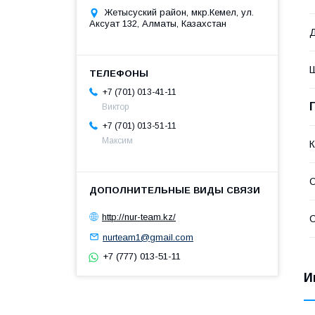
Жетысуский район, мкр.Кемел, ул.
Аксуат 132, Алматы, Казахстан
Д
Ш
+7 (701) 013-41-11
Виктор
+7 (701) 013-51-11
Максим
К
http://nur-team.kz/
С
nurteam1@gmail.com
+7 (777) 013-51-11
И