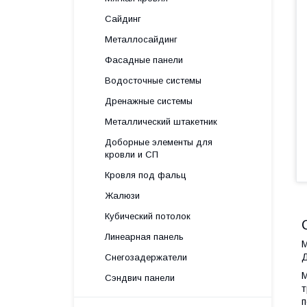
Сайдинг
Металлосайдинг
Фасадные панели
Водосточные системы
Дренажные системы
Металлический штакетник
Доборные элементы для
кровли и СП
Кровля под фальц
Жалюзи
Кубический потолок
Линеарная панель
М
Д
Снегозадержатели
М
Сэндвич панели
т
п