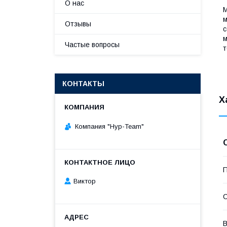
О нас
М
м
Отзывы
с
м
Частые вопросы
т
КОНТАКТЫ
Х
Компания "Нур-Team"
П
Виктор
С
В