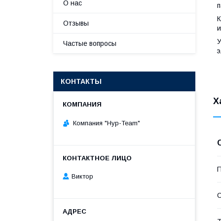
О нас
п
К
Отзывы
и
У
Частые вопросы
э
КОНТАКТЫ
Х
Компания "Нур-Team"
П
Виктор
С