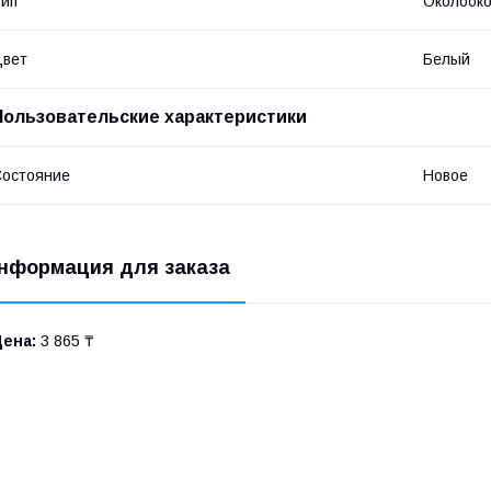
ип
Околооко
Цвет
Белый
Пользовательские характеристики
остояние
Новое
нформация для заказа
Цена:
3 865 ₸