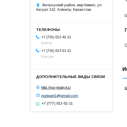
Т
Жетысуский район, мкр.Кемел, ул.
Аксуат 132, Алматы, Казахстан
+7 (701) 013-41-11
Виктор
С
+7 (701) 013-51-11
Максим
И
http://nur-team.kz/
nurteam1@gmail.com
+7 (777) 013-51-11