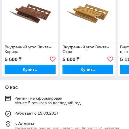
Внутренний угол Винтаж
Внутренний угол Винтаж
Внут
Корица
Охра
цвет
5 600
5 600
5 1
₸
₸
Купить
Купить
О нас
Рейтинг не сформирован
Менее 5 отзывов за последний год
Работает с 15.03.2017
г. Алматы
Жетысуский район, мкр.Кемел, ул. Аксуат 132, Алматы,