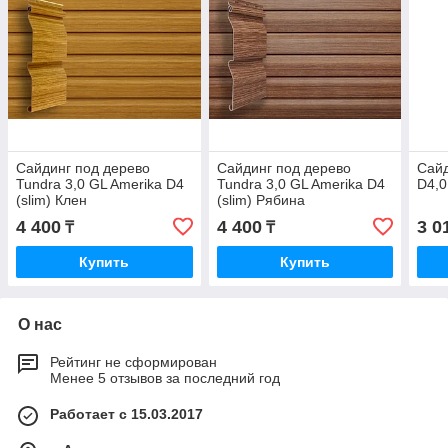
Сайдинг под дерево
Сайдинг под дерево
Сайд
Tundra 3,0 GL Amerika D4
Tundra 3,0 GL Amerika D4
D4,0
(slim) Клен
(slim) Рябина
4 400
4 400
3 0
₸
₸
Купить
Купить
О нас
Рейтинг не сформирован
Менее 5 отзывов за последний год
Работает с 15.03.2017