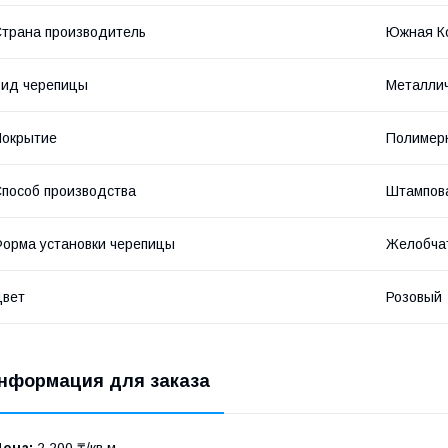
трана производитель
Южная К
ид черепицы
Металли
Покрытие
Полимер
пособ производства
Штампов
орма установки черепицы
Желобча
Цвет
Розовый
нформация для заказа