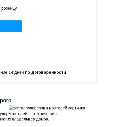
в розницу
чение 14 дней
по договоренности
рого
СуперМонтерей — технические
многих владельцев домов.