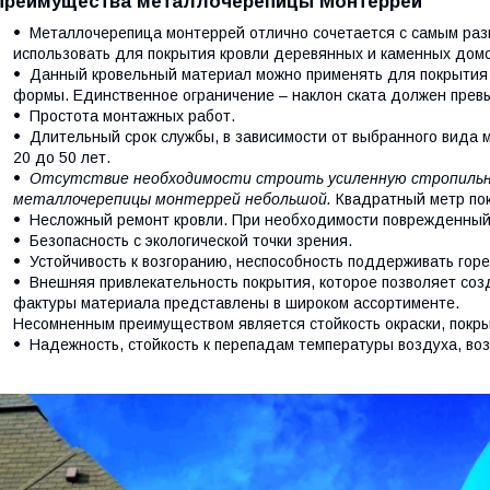
Преимущества металлочерепицы Монтеррей
Металлочерепица монтеррей отлично сочетается с самым раз
использовать для покрытия кровли деревянных и каменных домо
Данный кровельный материал можно применять для покрытия
формы. Единственное ограничение – наклон ската должен превы
Простота монтажных работ.
Длительный срок службы, в зависимости от выбранного вида 
20 до 50 лет.
Отсутствие необходимости строить усиленную стропильну
металлочерепицы монтеррей небольшой.
Квадратный метр пок
Несложный ремонт кровли. При необходимости поврежденный
Безопасность с экологической точки зрения.
Устойчивость к возгоранию, неспособность поддерживать горе
Внешняя привлекательность покрытия, которое позволяет соз
фактуры материала представлены в широком ассортименте.
Несомненным преимуществом является стойкость окраски, покры
Надежность, стойкость к перепадам температуры воздуха, во