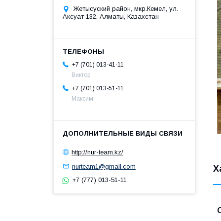
Жетысуский район, мкр.Кемел, ул.
Аксуат 132, Алматы, Казахстан
+7 (701) 013-41-11
Виктор
+7 (701) 013-51-11
Максим
http://nur-team.kz/
nurteam1@gmail.com
Х
+7 (777) 013-51-11