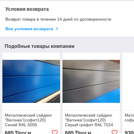
Условия возврата
Возврат товара в течение 14 дней по договоренности
Все условия возврата
Подобные товары компании
Металлический сайдинг
Металлический сайдинг
Мета
"Вагонка"(софит120)
"Вагонка"(софит120)
соф
Синий RAL 5005
Серый графит RAL 7024
685
685
930
₸/пог.м
₸/пог.м