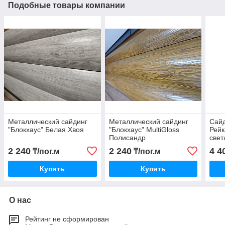
Подобные товары компании
Металлический сайдинг
Металлический сайдинг
Сайд
"Блокхаус" Белая Хвоя
"Блокхаус" MultiGloss
Рейк
Полисандр
све
2 240
2 240
4 4
₸/пог.м
₸/пог.м
Купить
Купить
О нас
Рейтинг не сформирован