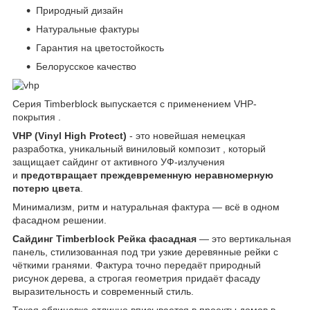
Природный дизайн
Натуральные фактуры
Гарантия на цветостойкость
Белорусское качество
Серия Timberblock выпускается с применением VHP-
покрытия .
VHP (Vinyl High Protect)
- это новейшая немецкая
разработка, уникальный виниловый композит , который
защищает сайдинг от активного УФ-излучения
и
предотвращает преждевременную неравномерную
потерю цвета
.
Минимализм, ритм и натуральная фактура — всё в одном
фасадном решении.
Сайдинг Timberblock Рейка фасадная
— это вертикальная
панель, стилизованная под три узкие деревянные рейки с
чёткими гранями. Фактура точно передаёт природный
рисунок дерева, а строгая геометрия придаёт фасаду
выразительность и современный стиль.
Такая облицовка отлично вписывается в проекты домов в