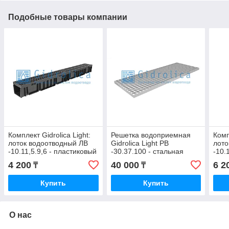
Подобные товары компании
Комплект Gidrolica Light:
Решетка водоприемная
Комп
лоток водоотводный ЛВ
Gidrolica Light РВ
лото
-10.11,5.9,6 - пластиковый
-30.37.100 - стальная
-10.
с решеткой РВ- 10.11.50
ячеистая оцинкованная,
с ре
4 200
40 000
6 2
₸
₸
пластиковой, кл. A15
кл. А15
кл. 
Купить
Купить
О нас