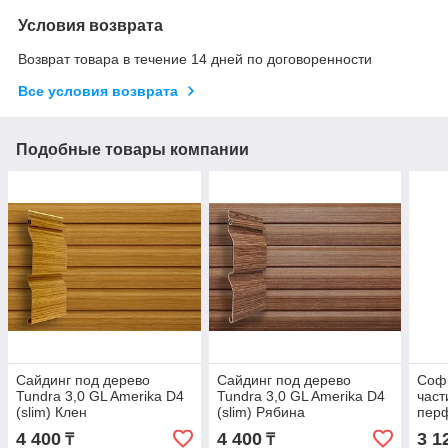
Условия возврата
Возврат товара в течение 14 дней по договоренности
Все условия возврата
Подобные товары компании
Сайдинг под дерево
Сайдинг под дерево
Софи
Tundra 3,0 GL Amerika D4
Tundra 3,0 GL Amerika D4
част
(slim) Клен
(slim) Рябина
пер
граф
4 400
4 400
3 1
₸
₸