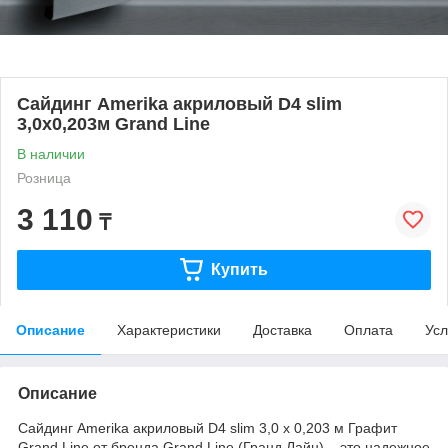
Сайдинг Amerika акриловый D4 slim
3,0х0,203м Grand Line
В наличии
Розница
3 110
₸
Купить
Описание
Характеристики
Доставка
Оплата
Усл
Описание
Сайдинг Amerika акриловый D4 slim 3,0 х 0,203 м Графит
Grand Line от бренда Grand Line (Гранд Лайн) – это надежное