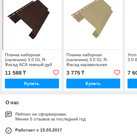
Планка наборная
Планка наборная
Угол
(наличник) 3.0 GL Я-
(наличник) 3.0 GL Я-
3.0 
Фасад ACA темный дуб
Фасад карамельная
11 588
3 775
7 6
₸
₸
Купить
Купить
О нас
Рейтинг не сформирован
Менее 5 отзывов за последний год
Работает с 15.03.2017