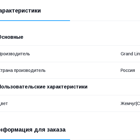
арактеристики
Основные
роизводитель
Grand Li
трана производитель
Россия
Пользовательские характеристики
Цвет
Жемчуг|С
нформация для заказа