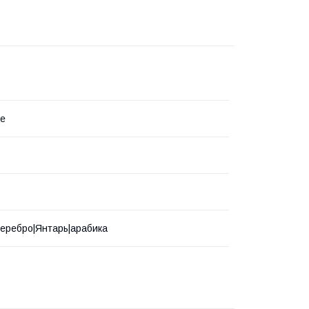
ne
еребро|Янтарь|арабика