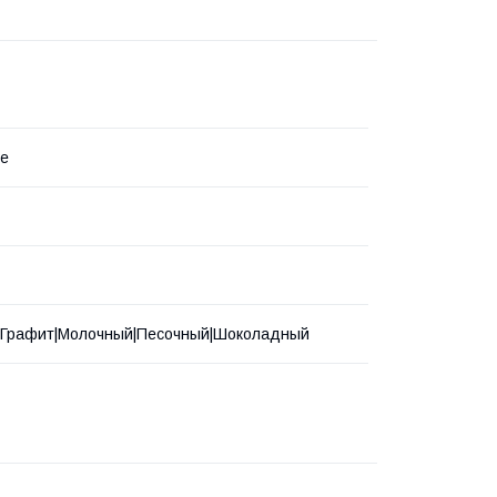
ne
|Графит|Молочный|Песочный|Шоколадный