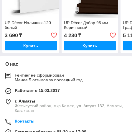
UP Décor Наличник-120
UP Décor Добор 95 мм
UP D
белый
Коричневый
Гра
3 690
4 230
5 1
₸
₸
Купить
Купить
О нас
Рейтинг не сформирован
Менее 5 отзывов за последний год
Работает с 15.03.2017
г. Алматы
Жетысуский район, мкр.Кемел, ул. Аксуат 132, Алматы,
Казахстан
Контакты
Сегодня работает с 08:30 до 17:00