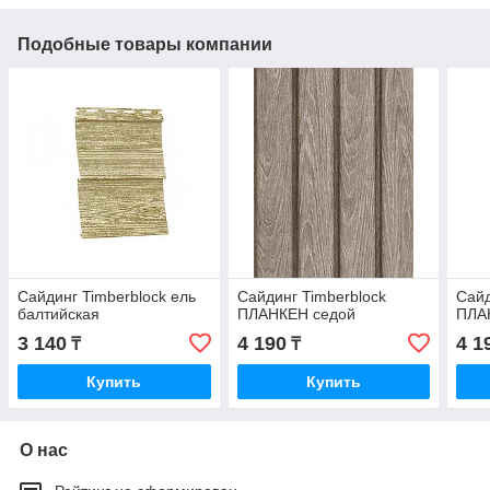
Подобные товары компании
Сайдинг Timberblock ель
Сайдинг Timberblock
Сайд
балтийская
ПЛАНКЕН седой
ПЛА
3 140
4 190
4 1
₸
₸
Купить
Купить
О нас