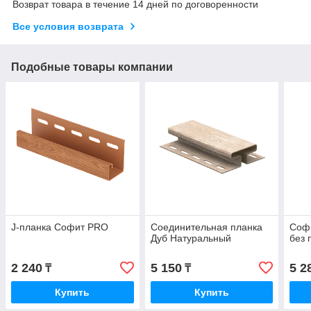
Возврат товара в течение 14 дней по договоренности
Все условия возврата
Подобные товары компании
J-планка Софит PRO
Соединительная планка
Соф
Дуб Натуральный
без
2 240
5 150
5 2
₸
₸
Купить
Купить