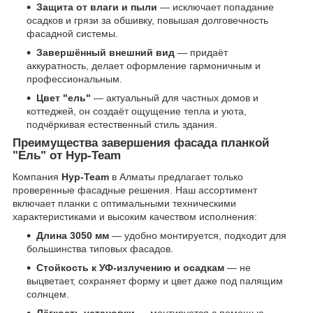
Защита от влаги и пыли
— исключает попадание
осадков и грязи за обшивку, повышая долговечность
фасадной системы.
Завершённый внешний вид
— придаёт
аккуратность, делает оформление гармоничным и
профессиональным.
Цвет "ель"
— актуальный для частных домов и
коттеджей, он создаёт ощущение тепла и уюта,
подчёркивая естественный стиль здания.
Преимущества завершения фасада планкой
"Ель" от Нур-Team
Компания
Нур-Team
в Алматы предлагает только
проверенные фасадные решения. Наш ассортимент
включает планки с оптимальными техническими
характеристиками и высоким качеством исполнения:
Длина 3050 мм
— удобно монтируется, подходит для
большинства типовых фасадов.
Стойкость к УФ-излучению и осадкам
— не
выцветает, сохраняет форму и цвет даже под палящим
солнцем.
Лёгкость установки
— монтируется с помощью