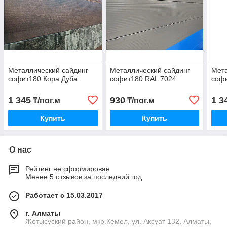
Металлический сайдинг
Металлический сайдинг
Мета
софит180 Кора Дуба
софит180 RAL 7024
софи
1 345
930
1 3
₸/пог.м
₸/пог.м
Купить
Купить
О нас
Рейтинг не сформирован
Менее 5 отзывов за последний год
Работает с 15.03.2017
г. Алматы
Жетысуский район, мкр.Кемел, ул. Аксуат 132, Алматы,