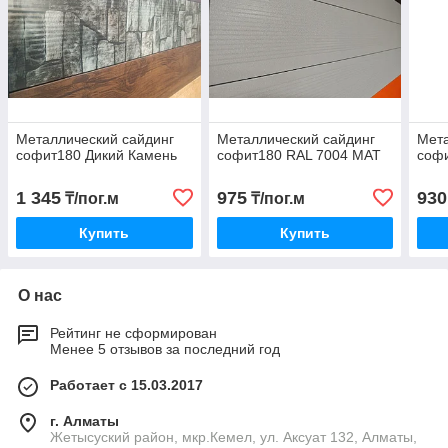
Металлический сайдинг
Металлический сайдинг
Мета
софит180 Дикий Камень
софит180 RAL 7004 МАТ
соф
1 345
975
930
₸/пог.м
₸/пог.м
Купить
Купить
О нас
Рейтинг не сформирован
Менее 5 отзывов за последний год
Работает с 15.03.2017
г. Алматы
Жетысуский район, мкр.Кемел, ул. Аксуат 132, Алматы,