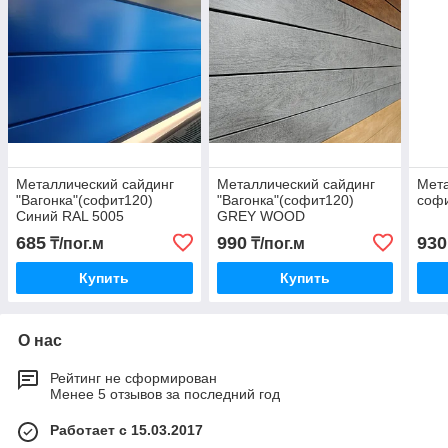
Металлический сайдинг
Металлический сайдинг
Мета
"Вагонка"(софит120)
"Вагонка"(софит120)
соф
Синий RAL 5005
GREY WOOD
685
990
930
₸/пог.м
₸/пог.м
Купить
Купить
О нас
Рейтинг не сформирован
Менее 5 отзывов за последний год
Работает с 15.03.2017