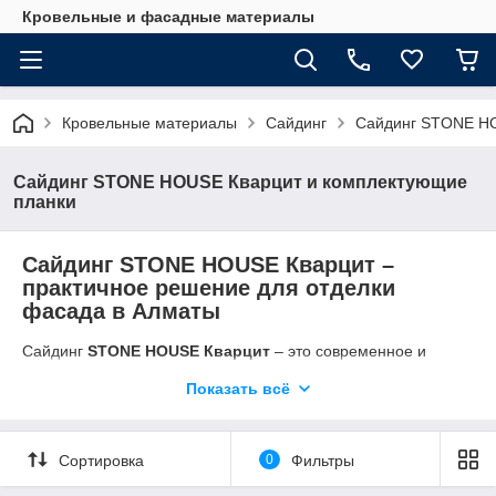
Кровельные и фасадные материалы
Кровельные материалы
Сайдинг
Сайдинг STONE HO
Сайдинг STONE HOUSE Кварцит и комплектующие
планки
Сайдинг STONE HOUSE Кварцит –
практичное решение для отделки
фасада в Алматы
Сайдинг
STONE HOUSE Кварцит
– это современное и
прочное решение для облицовки фасадов домов и зданий. В
Показать всё
условиях климата Алматы и других регионов Казахстана, где
перепады температур, ветер, снег и солнечные лучи
оказывают влияние на внешний вид фасада, фасадные
панели Стоун-хаус с текстурой кварцита становятся
Сортировка
0
Фильтры
надежным выбором для частных домов, коттеджей и