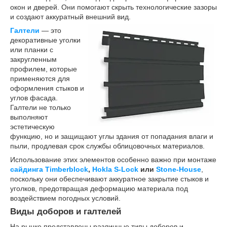
окон и дверей. Они помогают скрыть технологические зазоры
и создают аккуратный внешний вид.
Галтели
— это
декоративные уголки
или планки с
закругленным
профилем, которые
применяются для
оформления стыков и
углов фасада.
Галтели не только
выполняют
эстетическую
функцию, но и защищают углы здания от попадания влаги и
пыли, продлевая срок службы облицовочных материалов.
Использование этих элементов особенно важно при монтаже
сайдинга Timberblock
,
Hokla S-Lock
или
Stone-House
,
поскольку они обеспечивают аккуратное закрытие стыков и
уголков, предотвращая деформацию материала под
воздействием погодных условий.
Виды доборов и галтелей
На рынке представлены различные типы доборов и