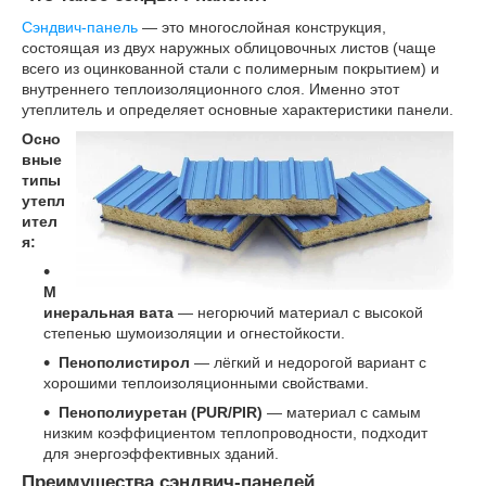
Сэндвич-панель
— это многослойная конструкция,
состоящая из двух наружных облицовочных листов (чаще
всего из оцинкованной стали с полимерным покрытием) и
внутреннего теплоизоляционного слоя. Именно этот
утеплитель и определяет основные характеристики панели.
Осно
вные
типы
утепл
ител
я:
М
инеральная вата
— негорючий материал с высокой
степенью шумоизоляции и огнестойкости.
Пенополистирол
— лёгкий и недорогой вариант с
хорошими теплоизоляционными свойствами.
Пенополиуретан (PUR/PIR)
— материал с самым
низким коэффициентом теплопроводности, подходит
для энергоэффективных зданий.
Преимущества сэндвич-панелей